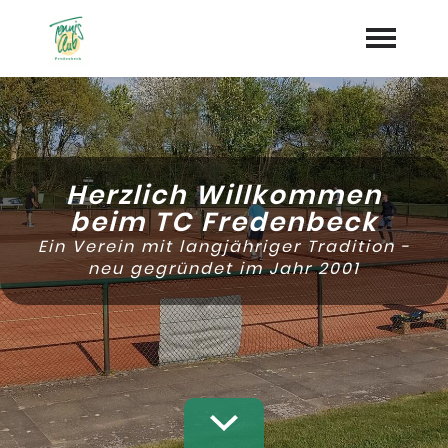
Home
Aktuelles
Herzlich Willkommen
Termine
beim TC Fredenbeck
Ein Verein mit langjähriger Tradition -
Chronik
neu gegründet im Jahr 2001
Vorstand
Dokumente
"Jetzt Mitglied werden"
Trainer