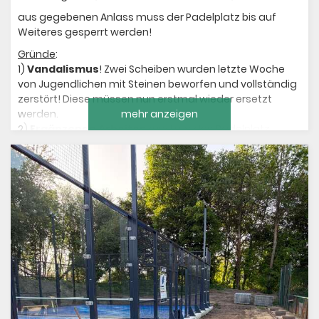
aus gegebenen Anlass muss der Padelplatz bis auf
Weiteres gesperrt werden!
Gründe
:
1)
Vandalismus
! Zwei Scheiben wurden letzte Woche
von Jugendlichen mit Steinen beworfen und vollständig
zerstört! Diese müssen nun erstmal wieder ersetzt
werden.
mehr anzeigen
2)
Ergänzende Arbeiten
rund um den Padelplatz
Wir hoffen, dass man bald wieder Padel spielen kann
und informieren, sobald der Platz freigegeben ist.
Sportliche Grüße
Der Vorstand