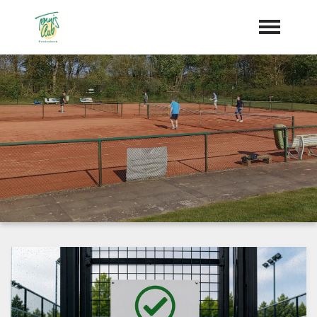
Home
Aktuelles
Termine
Chronik
Vorstand
Dokumente
"Jetzt Mitglied werden"
Trainer