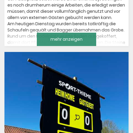
es noch drumherum einige Arbeiten, die erledigt werden
müssen, damit dieser vollumfänglich genutzt und vor
allem von externen Gästen gebucht werden kann.
Am heutigen Dienstag wurden bereits tatkräftig die
Schaufeln gequält und Bagger übernahmen das Grobe.
Rund um den Padelplatz wurde Boden ausgekoffert,
mehr anzeigen
damit dort Pflasterflächen entstehen können. Die Steine
wurden bereits beschafft und die Paletten um den Platz
verteilt. Im nächsten Schritt folgt der Unterbau und
dann können die Steine verlegt werden.
Des Weiteren wurde noch ein Graben ausgehoben, um
Versorgungskabel zum Padelplatz zu verlegen. Denn vor
allem das Flutlicht möchte später auch verwendet
werden, wenn der Bedarf besteht.
Arbeiten, die noch ausstehen:
Pflasterarbeiten 👷‍♂️🧱
Anschluss der Flutlichtanlage 🪛
Installation einer Überwachungskamera 📷
Installation eines neuen Schließsystems im