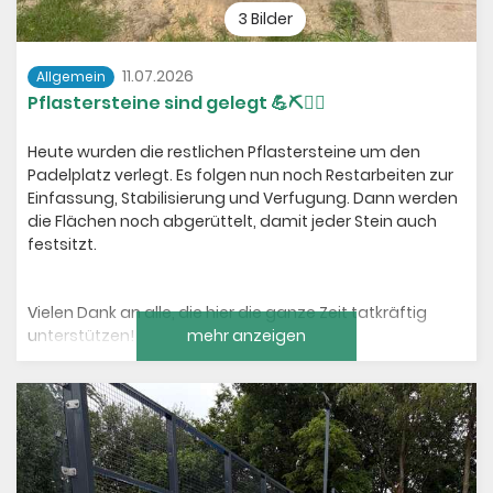
3 Bilder
11.07.2026
Allgemein
Pflastersteine sind gelegt 💪⛏️👷‍♂️
Heute wurden die restlichen Pflastersteine um den
Padelplatz verlegt. Es folgen nun noch Restarbeiten zur
Einfassung, Stabilisierung und Verfugung. Dann werden
die Flächen noch abgerüttelt, damit jeder Stein auch
festsitzt.
Vielen Dank an alle, die hier die ganze Zeit tatkräftig
unterstützen!
mehr anzeigen
Galerie öffnen