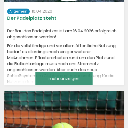
16.04.2026
Allgemein
Der Padelplatz steht
Der Bau des Padelplatzes ist am 16.04.2026 erfolgreich
abgeschlossen worden!
Für die vollständige und vor allem öffentliche Nutzung
bedarf es allerdings noch einiger weiterer
Maßnahmen:
Pflasterarbeiten rund um den Platz und
die Flutlichtanlage muss noch ans Stromnetz
angeschlossen werden. Aber auch das neue
Schließsystem im Clubhaus ist Voraussetzung für die
mehr anzeigen
Nutzung durch Gäste.
Mitglieder können aber bei Interesse bereits das
Padelspiel ausprobieren! Sprecht einfach
jemandem vom Vorstand an.