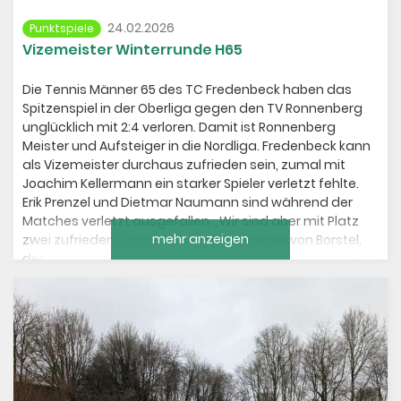
24.02.2026
Punktspiele
Vizemeister Winterrunde H65
Die Tennis Männer 65 des TC Fredenbeck haben das
Spitzenspiel in der Oberliga gegen den TV Ronnenberg
unglücklich mit 2:4 verloren. Damit ist Ronnenberg
Meister und Aufsteiger in die Nordliga. Fredenbeck kann
als Vizemeister durchaus zufrieden sein, zumal mit
Joachim Kellermann ein starker Spieler verletzt fehlte.
Erik Prenzel und Dietmar Naumann sind während der
Matches verletzt ausgefallen. „Wir sind aber mit Platz
mehr anzeigen
zwei zufrieden“, sagte TC-Kapitän Werner von Borstel,
der sein Einzel neben Frank Jeschke gewinnen konnte.
Die Doppel gingen beide verloren.