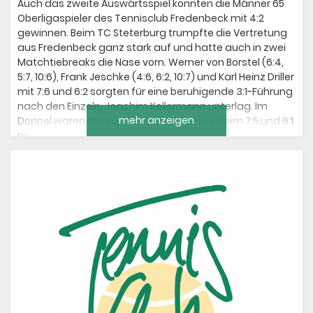
Auch das zweite Auswärtsspiel konnten die Männer 65
Oberligaspieler des Tennisclub Fredenbeck mit 4:2
gewinnen. Beim TC Steterburg trumpfte die Vertretung
aus Fredenbeck ganz stark auf und hatte auch in zwei
Matchtiebreaks die Nase vorn. Werner von Borstel (6:4,
5:7, 10:6), Frank Jeschke (4:6, 6:2, 10:7) und Karl Heinz Driller
mit 7:6 und 6:2 sorgten für eine beruhigende 3:1-Führung
nach den Einzeln. Joachim Kellermann unterlag. Im
mehr anzeigen
Doppel waren dann Kellermann/Jeschke beim 7:5 und 6:1
nicht aufzuhalten und machten den zweiten
Oberligasieg für den TC Fredenbeck perfekt. Von
Borstel/Driller unterlagen 3:6, 3:6. Nach dem äußerst
gelungenen Saisonauftakt „wollen wir mal sehen, wo die
Reise noch hingeht“, sagte TCF-Kapitän von Borstel.
Beim TC Wunstorf spielt Fredenbeck am 13. Dezember
das dritte und letzte Auswärtsspiel in Folge.