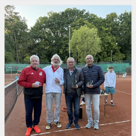
Er wurde allerdings von seinem Vertreter Frank
Havemann vertreten.
Bei den Damen konnten Birgit Moll und Bettina
Hasekamp-Harms vom Stader TC nach einem engen
Spiel gegen Andrea Häußler und Jeanette Neuber,
ebenfalls vom Stader TC gewinnen.
Bei den Männern der Gruppe A dominierten Thorsten von
der Linde, (Buxtehude) und Eric Prenzel vom TC
Fredenbeck das starke Feld.
In der B-Gruppe spielten sich Rainer Dankers und
Burkhard Vonnahme vom TC Hagen zum Turniersieg.
Als Sponsoren unterstützten: EDEKA Euhus, die
Kreissparkasse Fredenbeck, Deutsche Bank, Gemeinde
Fredenbeck, Landschlachterei Kille, Dönertreff
Fredenbeck, die Bäckerei Fredenbäcker und B & K
Fashion aus Fredenbeck das Turnier, welches von Rainer
Schnackenberg und Ernst Richert all die Jahre
organisiert wurde.