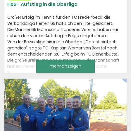
H65 - Aufstieg in die Oberliga
Großer Erfolg im Tennis für den TC Fredenbeck: die
Verbandsliga Herren 65 hat sich den Titel gesichert.
Die Männer 65 Mannschaft unseres Vereins haben nun
schon den vierten Aufstieg in Folge eingefahren.
Von der Bezirksliga bis in die Oberliga. „Das ist einfach
grandios“, sagte TC-Kapitän Werner von Borstel nach
dem entscheidenden 6:0-Erfolg beim TC Bienenbüttel.
Die große Breite und das gute Klima in der Mannschaft
mehr anzeigen
haben den erneuten Aufstieg möglich gemacht.
Zu den etablierten Spielern wie von Borstel, Joachim
Kellermann, Horst Hartwig und Philipp String trugen sich
auch Wilfried Tamke, Rainer Schnackenberg und
Günter Tomforde in die Siegerliste ein.
Dagegen unterlag die Herren 60 Vertretung in der
Landesliga in Aurich mit 2:4 und muss sich nun
ernsthafte Sorgen um den Klassenerhalt machen. Nur
die Doppel mit Naumann/Schulze
und Tamke/Fidrich konnten überzeugen. Die
letzten beiden Saisonspiele müssen gewonnen werden.