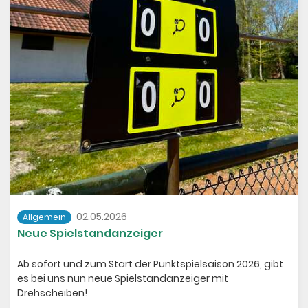
Clubhaus 🔑​
Weitere Infos folgen.
Sportliche Grüße
Der Vorstand
02.05.2026
Allgemein
Neue Spielstandanzeiger
Ab sofort und zum Start der Punktspielsaison 2026, gibt
es bei uns nun neue Spielstandanzeiger mit
Drehscheiben!