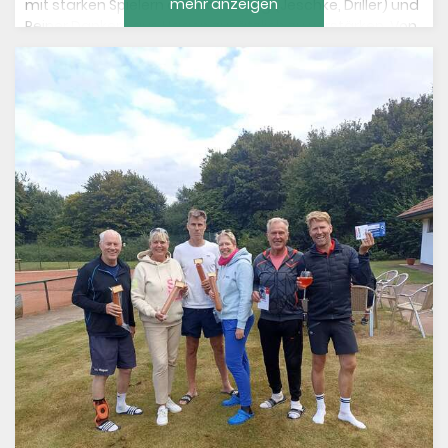
mehr anzeigen
mit starken Spielern aus Horneburg (Jeschke, Driller) und
Reiner Dankers aus Hagen zusätzlich zu verstärken. Von
Borstel: „Das ist unser Denken, zusätzlich spielstarke
Akteure für den TC Fredenbeck zu gewinnen“. Von
Borstel (6:2, 6:2), Joachim Kellermann (6:4, 6:2), Frank
Jeschke (6:2,6:2) und Horst Hartwig (6:0,6:1), machten
schon in den Einzelmatches mit der 4:0-Führung alles
klar. Auch die Doppel mit von Borstel/Jeschke und
Hartwig/Kellermann gingen sicher an den TCF. Am 29.11.
geht es jetzt beim TC Steterburg weiter.