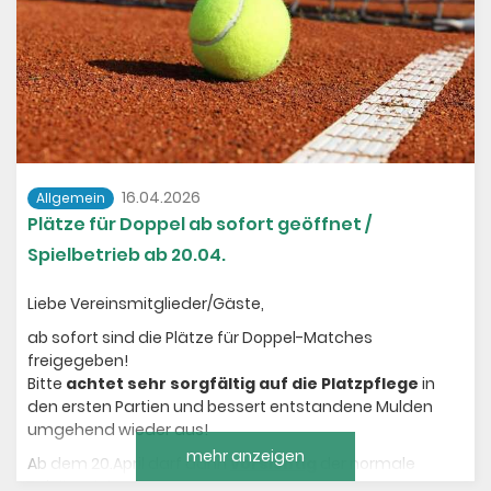
16.04.2026
Allgemein
Plätze für Doppel ab sofort geöffnet /
Spielbetrieb ab 20.04.
Liebe Vereinsmitglieder/Gäste,
ab sofort sind die Plätze für Doppel-Matches
freigegeben!
Bitte
achtet sehr sorgfältig auf die Platzpflege
in
den ersten Partien und bessert entstandene Mulden
umgehend wieder aus!
mehr anzeigen
Ab dem 20.April darf dann
vorsichtig
der normale
Spielbetrieb aufgenommen werden.